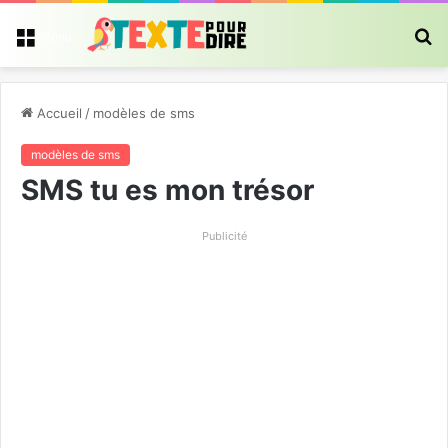
R
Menu
Accueil
/
modèles de sms
modèles de sms
SMS tu es mon trésor
Publicité