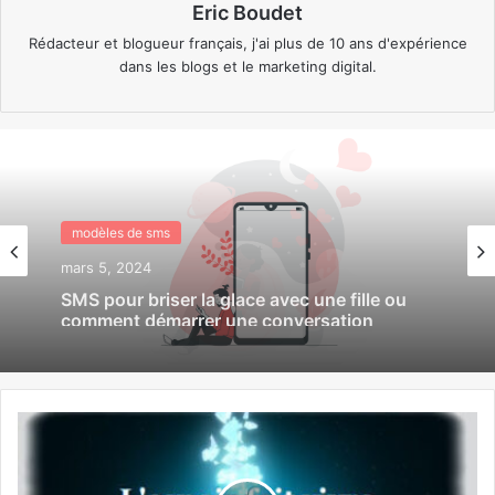
Eric Boudet
Rédacteur et blogueur français, j'ai plus de 10 ans d'expérience
dans les blogs et le marketing digital.
modèles de sms
modèles de sms
février 28, 2024
Sms j’ai rêvé de toi cette nuit
mars 5, 2024
SMS pour briser la glace avec une fille ou
comment démarrer une conversation