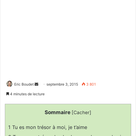
Envoyer
Eric Boudet
septembre 3, 2015
3 801
un
4 minutes de lecture
courriel
Sommaire
[
Cacher
]
1
Tu es mon trésor à moi, je t’aime