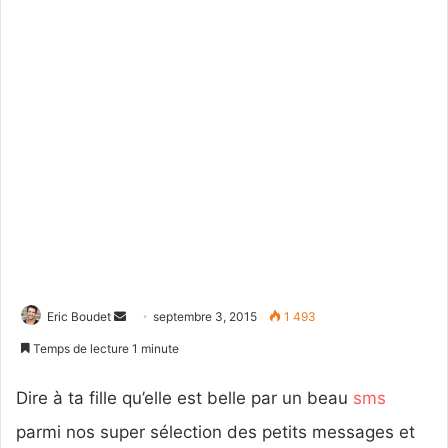
Eric Boudet
E
septembre 3, 2015
1 493
n
Temps de lecture 1 minute
v
o
Dire à ta fille qu’elle est belle par un beau
sms
y
parmi nos super sélection des petits messages et
e