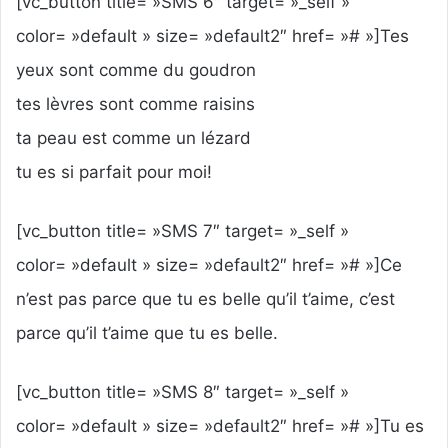
[vc_button title= »SMS 6″ target= »_self »
color= »default » size= »default2″ href= »# »]Tes
yeux sont comme du goudron
tes lèvres sont comme raisins
ta peau est comme un lézard
tu es si parfait pour moi!
[vc_button title= »SMS 7″ target= »_self »
color= »default » size= »default2″ href= »# »]Ce
n’est pas parce que tu es belle qu’il t’aime, c’est
parce qu’il t’aime que tu es belle.
[vc_button title= »SMS 8″ target= »_self »
color= »default » size= »default2″ href= »# »]Tu es