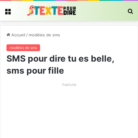
R
Menu
Accueil
/
modèles de sms
modèles de sms
SMS pour dire tu es belle,
sms pour fille
Publicité