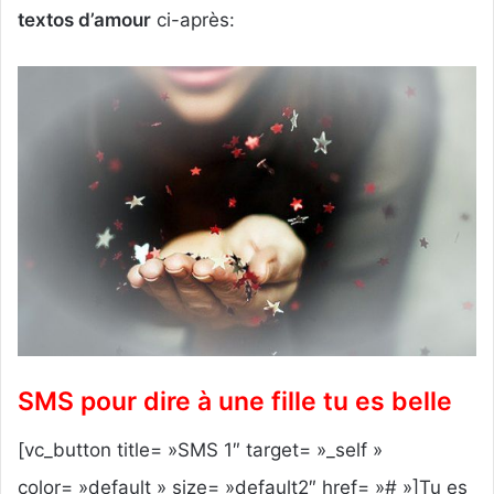
r
textos d’amour
ci-après:
u
n
c
o
u
r
r
i
e
l
SMS pour dire à une fille tu es belle
[vc_button title= »SMS 1″ target= »_self »
color= »default » size= »default2″ href= »# »]Tu es