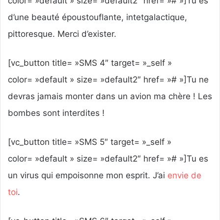
color= »default » size= »default2″ href= »# »]Tu es
d’une beauté époustouflante, intetgalactique,
pittoresque. Merci d’exister.
[vc_button title= »SMS 4″ target= »_self »
color= »default » size= »default2″ href= »# »]Tu ne
devras jamais monter dans un avion ma chère ! Les
bombes sont interdites !
[vc_button title= »SMS 5″ target= »_self »
color= »default » size= »default2″ href= »# »]Tu es
un virus qui empoisonne mon esprit. J’ai
envie de
toi
.