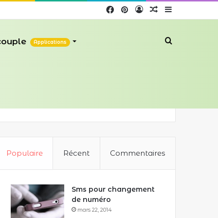
Facebook
Pinterest
Connexion
Article
Sidebar
Aléatoire
(barre
Recherche
 couple
Applications
latérale)
Populaire
Récent
Commentaires
Sms pour changement
de numéro
mars 22, 2014