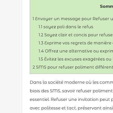
Somm
1
Envoyer un message pour Refuser un
1.1
soyez poli dans le refus
1.2
Soyez clair et concis pour refuse
1.3
Exprime vos regrets de manière
1.4
Offrez une alternative ou exprim
1.5
Évitez les excuses exagérées o
2
SMS pour refuser poliment différent
Dans la société moderne où les commu
biais des SMS, savoir refuser polimen
essentiel. Refuser une invitation peut p
avec politesse et tact, préservant ainsi