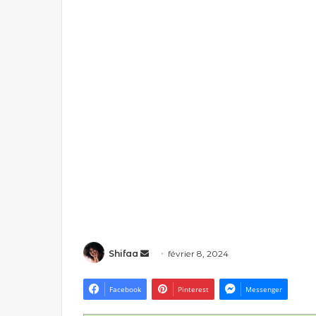
Envoyer
Shifaa
février 8, 2024
un
courriel
Facebook
Pinterest
Messenger