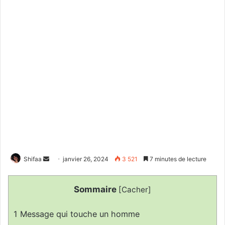
Envoyer
Shifaa
janvier 26, 2024
3 521
7 minutes de lecture
un
courriel
Sommaire
[
Cacher
]
1
Message qui touche un homme