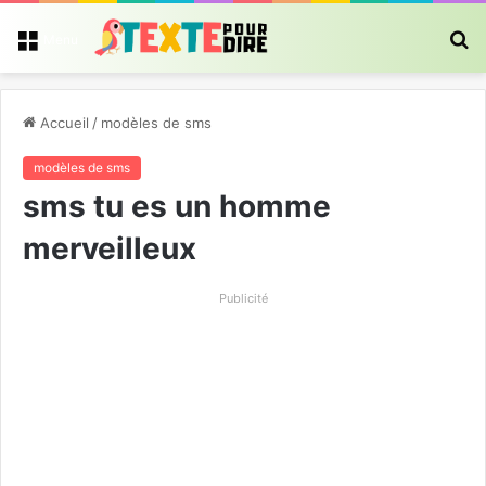
R
Menu
Accueil
/
modèles de sms
modèles de sms
sms tu es un homme
merveilleux
Publicité