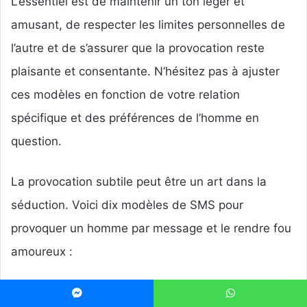
L’essentiel est de maintenir un ton léger et
amusant, de respecter les limites personnelles de
l’autre et de s’assurer que la provocation reste
plaisante et consentante. N’hésitez pas à ajuster
ces modèles en fonction de votre relation
spécifique et des préférences de l’homme en
question.
La provocation subtile peut être un art dans la
séduction. Voici dix modèles de SMS pour
provoquer un homme par message et le rendre fou
amoureux :
Ta voix résonne dans ma tête, et chaque mot
Messenger
WhatsApp