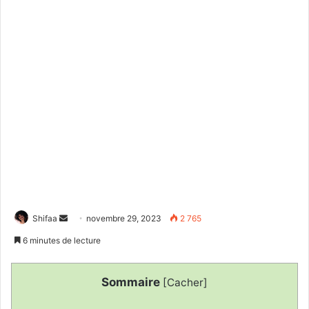
Envoyer
Shifaa
novembre 29, 2023
2 765
un
6 minutes de lecture
courriel
Sommaire
[
Cacher
]