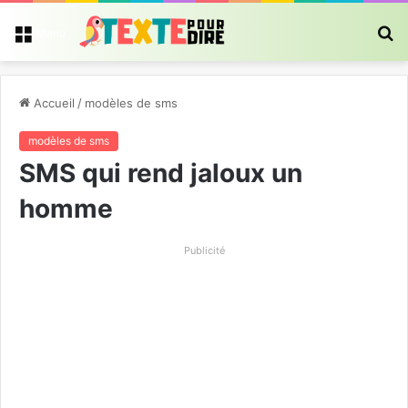
R
Menu
Accueil
/
modèles de sms
modèles de sms
SMS qui rend jaloux un
homme
Publicité