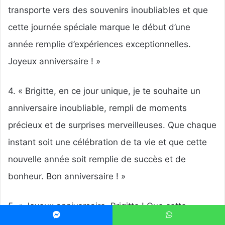
transporte vers des souvenirs inoubliables et que
cette journée spéciale marque le début d’une
année remplie d’expériences exceptionnelles.
Joyeux anniversaire ! »
4. « Brigitte, en ce jour unique, je te souhaite un
anniversaire inoubliable, rempli de moments
précieux et de surprises merveilleuses. Que chaque
instant soit une célébration de ta vie et que cette
nouvelle année soit remplie de succès et de
bonheur. Bon anniversaire ! »
5. « Joyeux anniversaire, Brigitte ! Que cette
journée soit marquée par des moments
Messenger
WhatsApp