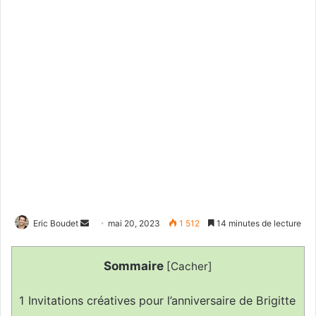
Envoyer
Eric Boudet
mai 20, 2023
1 512
14 minutes de lecture
un
courriel
Sommaire
[
Cacher
]
1
Invitations créatives pour l’anniversaire de Brigitte