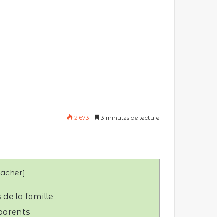
2 673
3 minutes de lecture
acher
]
de la famille
 parents