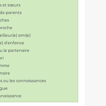
es et sœurs
nds-parents
oches
 proche
illeur(e) ami(e)
(e) d’enfance
u le partenaire
ri
femme
enaire
s ou les connaissances
ègue
onnaissance