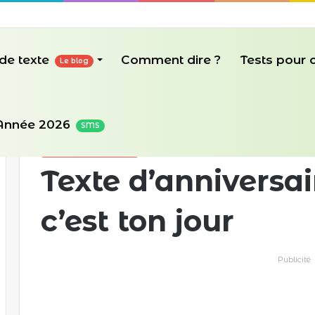
de texte
Comment dire ?
Tests pour
Le blog
Accueil
/
Texte d'anniversaire
/
Texte d’anniversaire : Aujour
Année 2026
SMS
Texte d'anniversaire
Texte d’anniversai
c’est ton jour
Publicité