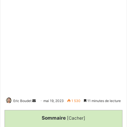
Envoyer
Eric Boudet
mai 19, 2023
1 530
11 minutes de lecture
un
courriel
Sommaire
[
Cacher
]