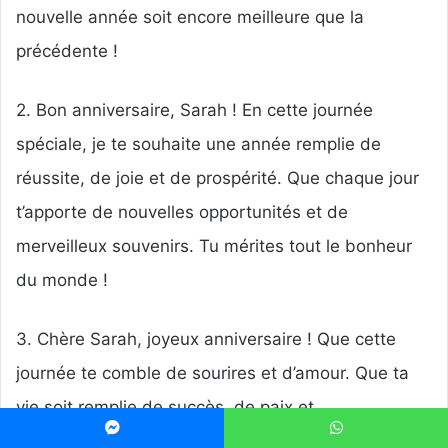
nouvelle année soit encore meilleure que la
précédente !
2. Bon anniversaire, Sarah ! En cette journée
spéciale, je te souhaite une année remplie de
réussite, de joie et de prospérité. Que chaque jour
t’apporte de nouvelles opportunités et de
merveilleux souvenirs. Tu mérites tout le bonheur
du monde !
3. Chère Sarah, joyeux anniversaire ! Que cette
journée te comble de sourires et d’amour. Que ta
vie soit remplie de succès, de paix et
d’épanouissement. Continue à briller de ta belle
Messenger
WhatsApp