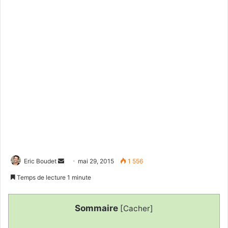
Eric Boudet
E
mai 29, 2015
1 556
n
Temps de lecture 1 minute
v
o
Sommaire
[
Cacher
]
y
e