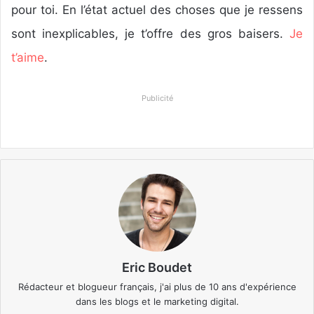
pour toi. En l’état actuel des choses que je ressens
sont inexplicables, je t’offre des gros baisers.
Je
t’aime
.
Publicité
Eric Boudet
Rédacteur et blogueur français, j'ai plus de 10 ans d'expérience
dans les blogs et le marketing digital.