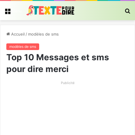
R
Menu
Accueil
/
modèles de sms
modèles de sms
Top 10 Messages et sms
pour dire merci
Publicité