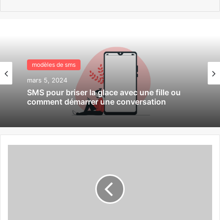
modèles de sms
modèles de sms
février 28, 2024
mars 5, 2024
Sms j’ai rêvé de toi cette nuit
SMS pour briser la glace avec une fille ou
comment démarrer une conversation