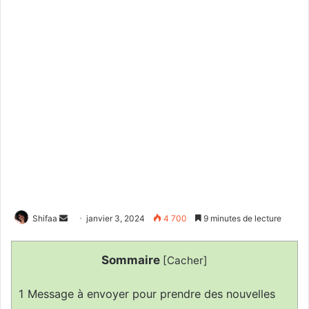
Envoyer
Shifaa
janvier 3, 2024
4 700
9 minutes de lecture
un
courriel
Sommaire
[
Cacher
]
1
Message à envoyer pour prendre des nouvelles