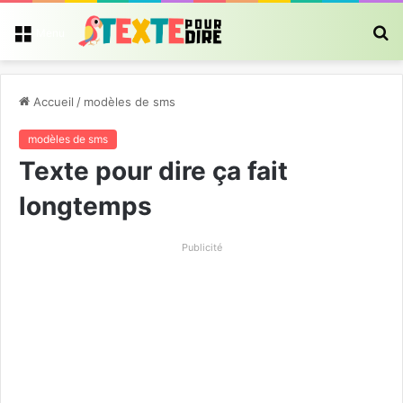
R
Menu
Accueil
/
modèles de sms
modèles de sms
Texte pour dire ça fait
longtemps
Publicité