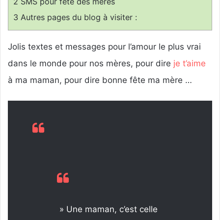
2
SMS pour fête des mères
n
3
Autres pages du blog à visiter :
c
o
Jolis textes et messages pour l’amour le plus vrai
u
r
dans le monde pour nos mères, pour dire
je t’aime
r
à ma maman, pour dire bonne fête ma mère …
i
e
l
» Une maman, c’est celle