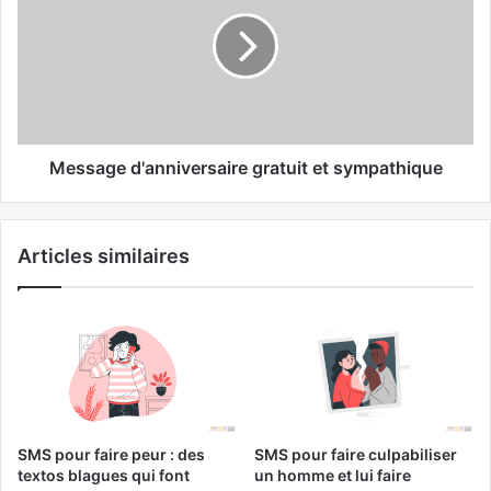
Message d'anniversaire gratuit et sympathique
Articles similaires
SMS pour faire peur : des
SMS pour faire culpabiliser
textos blagues qui font
un homme et lui faire