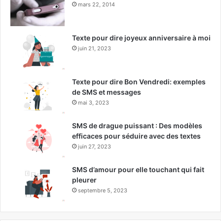
mars 22, 2014
Texte pour dire joyeux anniversaire à moi
juin 21, 2023
Texte pour dire Bon Vendredi: exemples
de SMS et messages
mai 3, 2023
SMS de drague puissant : Des modèles
efficaces pour séduire avec des textes
juin 27, 2023
SMS d’amour pour elle touchant qui fait
pleurer
septembre 5, 2023