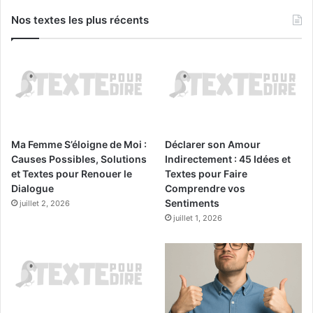
Nos textes les plus récents
Ma Femme S’éloigne de Moi :
Déclarer son Amour
Causes Possibles, Solutions
Indirectement : 45 Idées et
et Textes pour Renouer le
Textes pour Faire
Dialogue
Comprendre vos
Sentiments
juillet 2, 2026
juillet 1, 2026