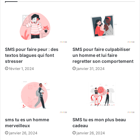
SMS pour faire peur : des
SMS pour faire culpabiliser
textos blagues qui font
un homme et lui faire
stresser
regretter son comportement
février 1, 2024
janvier 31, 2024
sms tu es un homme
SMS tu es mon plus beau
merveilleux
cadeau
janvier 26, 2024
janvier 26, 2024