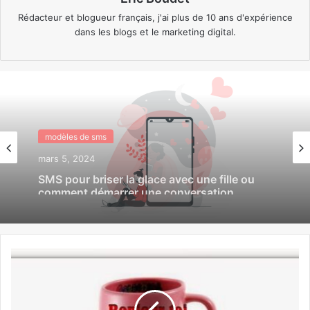
Rédacteur et blogueur français, j'ai plus de 10 ans d'expérience
dans les blogs et le marketing digital.
modèles de sms
modèles de sms
février 28, 2024
mars 5, 2024
Sms j’ai rêvé de toi cette nuit
SMS pour briser la glace avec une fille ou
comment démarrer une conversation