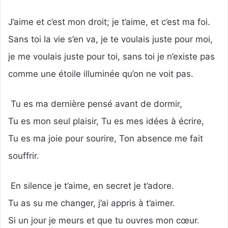
J’aime et c’est mon droit; je t’aime, et c’est ma foi.
Sans toi la vie s’en va, je te voulais juste pour moi,
je me voulais juste pour toi, sans toi je n’existe pas
comme une étoile illuminée qu’on ne voit pas.
Tu es ma dernière pensé avant de dormir,
Tu es mon seul plaisir, Tu es mes idées à écrire,
Tu es ma joie pour sourire, Ton absence me fait
souffrir.
En silence je t’aime, en secret je t’adore.
Tu as su me changer, j’ai appris à t’aimer.
Si un jour je meurs et que tu ouvres mon cœur.