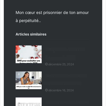
Mon cœur est prisonnier de ton amour
à perpétuité..
Articles similaires
SMS pour souhaiter une
bonne année 2026
décembre 25, 2024
SMS pour rendre une fille
folle amoureuse de toi
décembre 16, 2024
100 SMS pour Dire Tu es un