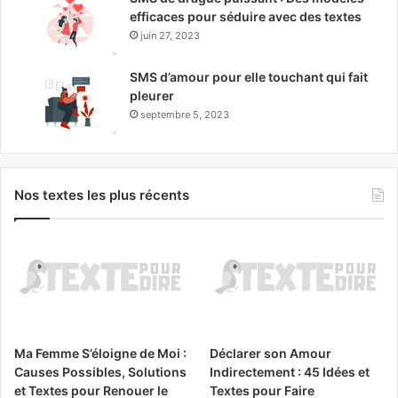
efficaces pour séduire avec des textes
juin 27, 2023
SMS d’amour pour elle touchant qui fait
pleurer
septembre 5, 2023
Nos textes les plus récents
Ma Femme S’éloigne de Moi :
Déclarer son Amour
Causes Possibles, Solutions
Indirectement : 45 Idées et
et Textes pour Renouer le
Textes pour Faire