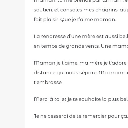
Maman, tu me prends par la main , e
soutien, et consoles mes chagrins, auj
fait plaisir .Que je t’aime maman.
La tendresse d’une mère est aussi bel
en temps de grands vents. Une mama
Maman je t’aime, ma mère je t’adore… 
distance qui nous sépare. Ma maman c
t’embrasse.
Merci à toi et je te souhaite la plus be
Je ne cesserai de te remercier pour ç