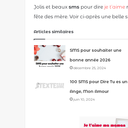
u
Jolis et beaux
sms
pour dire
je t’aime
m
r
r
fête des mère. Voir ci-après une belle 
i
e
Articles similaires
l
SMS pour souhaiter une
bonne année 2026
décembre 25, 2024
100 SMS pour Dire Tu es un
Ange, Mon Amour
juin 10, 2024