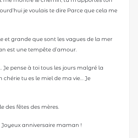
t me montre le chemin, tu m’apportes ton
ourd’hui je voulais te dire Parce que cela me
le et grande que sont les vagues de la mer
n est une tempête d’amour.
Je pense à toi tous les jours malgré la
hérie tu es le miel de ma vie… Je
lle des fêtes des mères.
a. Joyeux anniversaire maman !