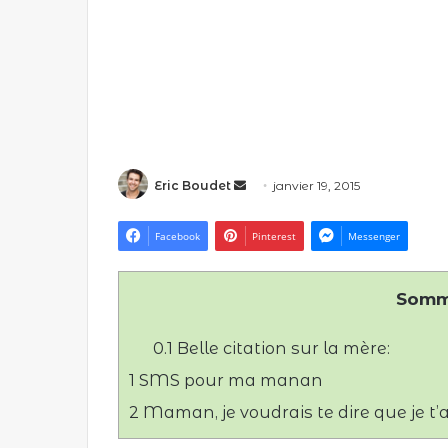
Eric Boudet
E
janvier 19, 2015
n
v
Facebook
Pinterest
Messenger
o
y
Somm
e
r
0.1
Belle citation sur la mère:
u
n
1
SMS pour ma manan
c
2
Maman, je voudrais te dire que je t’
o