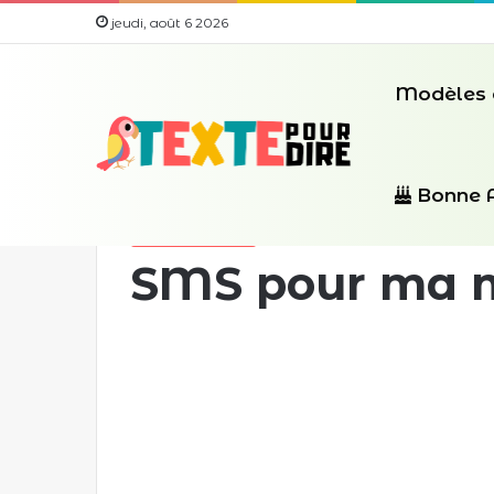
jeudi, août 6 2026
Modèles 
Accueil
/
modèles de sms
/
SMS pour ma mère
Bonne 
modèles de sms
SMS pour ma 