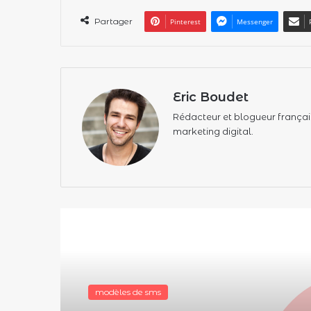
Partager
Pinterest
Messenger
Eric Boudet
Rédacteur et blogueur français,
marketing digital.
Lire le suivant
modèles de sms