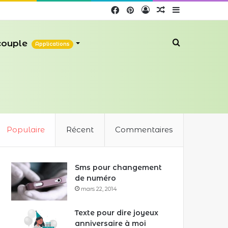
Facebook
Pinterest
Connexion
Article
Sidebar
Aléatoire
(barre
 couple
Recherche
Applications
latérale)
Populaire
Récent
Commentaires
Sms pour changement
de numéro
mars 22, 2014
Texte pour dire joyeux
anniversaire à moi