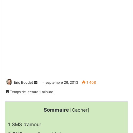
Eric Boudet
E
septembre 26, 2013
1 408
n
Temps de lecture 1 minute
v
o
Sommaire
[
Cacher
]
y
e
1
SMS d’amour
r
u