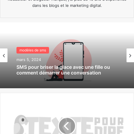
dans les blogs et le marketing digital.
modèles de sms
modèles de sms
février 28, 2024
mars 5, 2024
Sms j’ai rêvé de toi cette nuit
SMS pour briser la glace avec une fille ou
comment démarrer une conversation