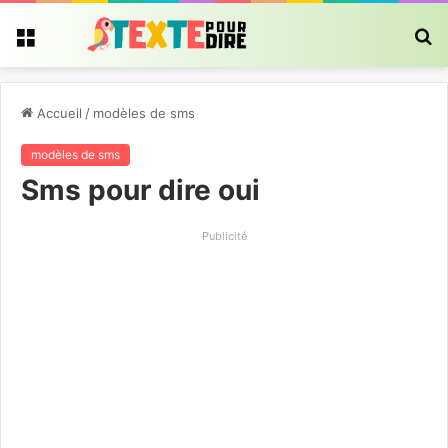
R
Menu
Accueil
/
modèles de sms
modèles de sms
Sms pour dire oui
Publicité