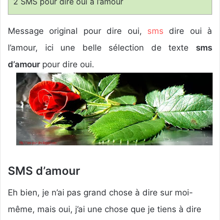
2
SMS pour dire oui à l’amour
n
c
Message original pour dire oui,
sms
dire oui à
o
u
l’amour, ici une belle sélection de texte
sms
r
d’amour
pour dire oui.
r
i
e
l
SMS d’amour
Eh bien, je n’ai pas grand chose à dire sur moi-
même, mais oui, j’ai une chose que je tiens à dire