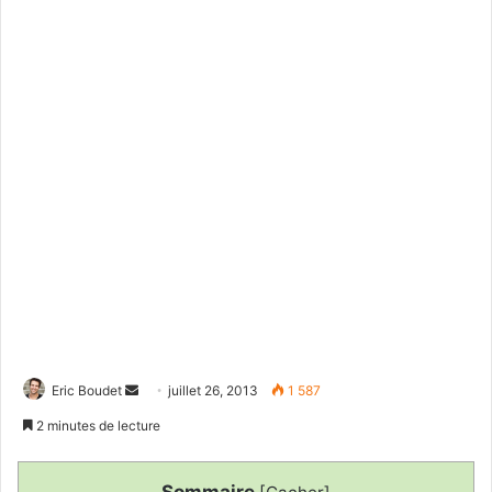
Envoyer
Eric Boudet
juillet 26, 2013
1 587
un
2 minutes de lecture
courriel
Sommaire