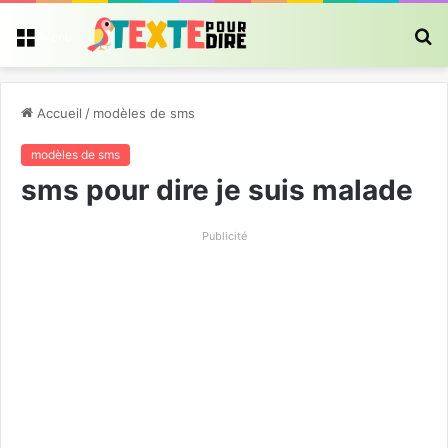
R
Menu
Accueil
/
modèles de sms
modèles de sms
sms pour dire je suis malade
Publicité