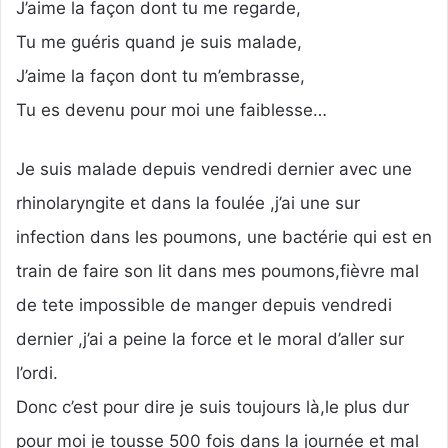
J’aime la façon dont tu me regarde,
Tu me guéris quand je suis malade,
J’aime la façon dont tu m’embrasse,
Tu es devenu pour moi une faiblesse…
Je suis malade depuis vendredi dernier avec une
rhinolaryngite et dans la foulée ,j’ai une sur
infection dans les poumons, une bactérie qui est en
train de faire son lit dans mes poumons,fièvre mal
de tete impossible de manger depuis vendredi
dernier ,j’ai a peine la force et le moral d’aller sur
l’ordi.
Donc c’est pour dire je suis toujours là,le plus dur
pour moi je tousse 500 fois dans la journée et mal