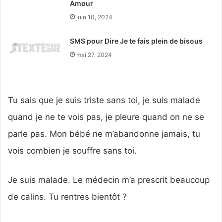
Amour
juin 10, 2024
SMS pour Dire Je te fais plein de bisous
mai 27, 2024
Tu sais que je suis triste sans toi, je suis malade
quand je ne te vois pas, je pleure quand on ne se
parle pas. Mon bébé ne m’abandonne jamais, tu
vois combien je souffre sans toi.
Je suis malade. Le médecin m’a prescrit beaucoup
de calins. Tu rentres bientôt ?