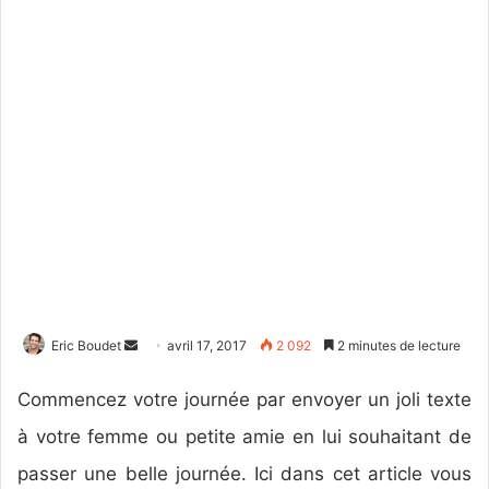
Eric Boudet
E
avril 17, 2017
2 092
2 minutes de lecture
n
Commencez votre journée par envoyer un joli texte
v
o
à votre femme ou petite amie en lui souhaitant de
y
passer une belle journée. Ici dans cet article vous
e