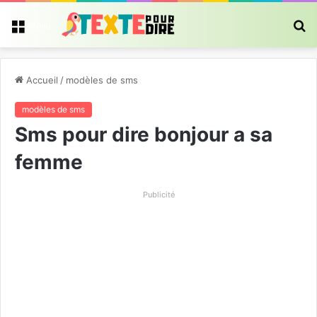
R
Menu
Accueil
/
modèles de sms
modèles de sms
Sms pour dire bonjour a sa
femme
Publicité