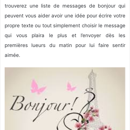
r
trouverez une liste de messages de bonjour qui
u
peuvent vous aider avoir une idée pour écrire votre
n
c
propre texte ou tout simplement choisir le message
o
qui vous plaira le plus et l’envoyer dès les
u
premières lueurs du matin pour lui faire sentir
r
r
aimée.
i
e
l