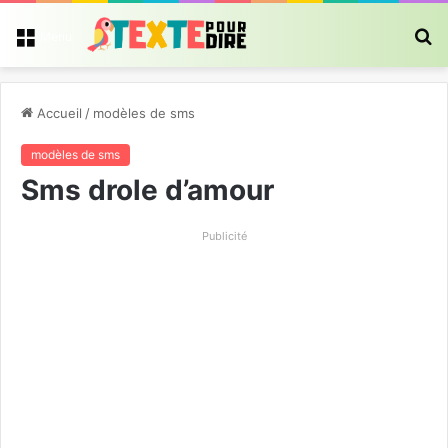
R
Menu
Accueil
/
modèles de sms
modèles de sms
Sms drole d’amour
Publicité