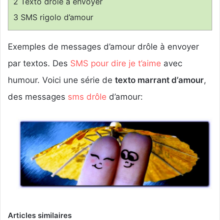
2
Texto drole a envoyer
n
3
SMS rigolo d’amour
c
o
Exemples de messages d’amour drôle à envoyer
u
r
par textos. Des
SMS pour dire je t’aime
avec
r
humour. Voici une série de
texto marrant d’amour
,
i
e
des messages
sms drôle
d’amour:
l
Articles similaires