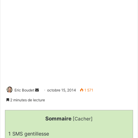
Eric Boudet
E
octobre 15, 2014
1 571
n
2 minutes de lecture
v
o
Sommaire
[
Cacher
]
y
e
1
SMS gentillesse
r