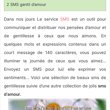
u
2
SMS gentil d’amour
n
c
Dans nos jours Le service
SMS
est un outil pour
o
u
communiquer et distribuer nos pensées d’amour et
r
de gentillesse à ceux que nous aimons. En
r
quelques mots et expressions contenus dans un
i
e
court message de 140 caractères, vous pouvez
l
illuminer la journée de ceux que vous aimez…
Envoyez un SMS pour lui/ elle exprimer vos
sentiments… Voici une sélection de beaux sms de
gentillesse suivie d’une autre collection de jolis
sms
d’amour.