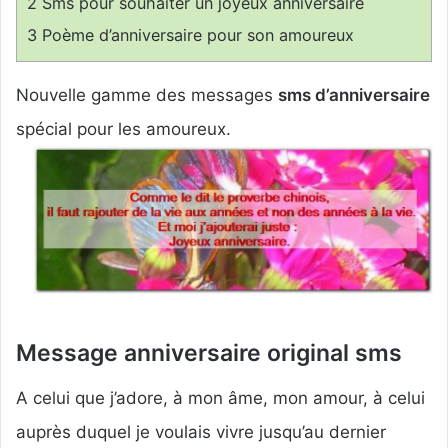
2
Sms pour souhaiter un joyeux anniversaire
n
3
Poème d’anniversaire pour son amoureux
c
o
Nouvelle gamme des messages
sms d’anniversaire
u
r
spécial pour les amoureux.
r
i
e
l
Message anniversaire original sms
A celui que j’adore, à mon âme, mon amour, à celui
auprès duquel je voulais vivre jusqu’au dernier