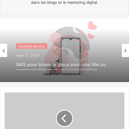
dans les blogs et le marketing digital.
modèles de sms
modèles de sms
février 28, 2024
Sms j’ai rêvé de toi cette nuit
mars 5, 2024
SMS pour briser la glace avec une fille ou
comment démarrer une conversation