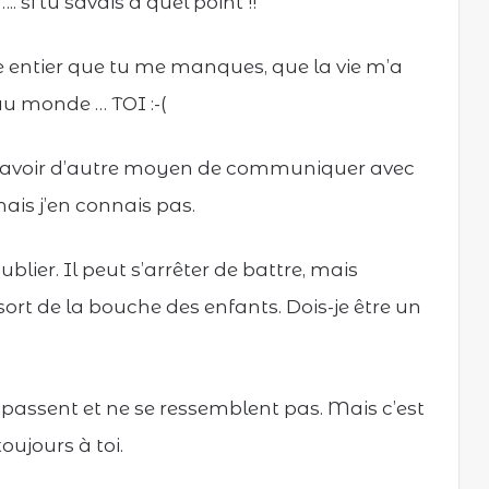
 si tu savais à quel point !!
e entier que tu me manques, que la vie m’a
 au monde … TOI :-(
s avoir d’autre moyen de communiquer avec
mais j’en connais pas.
lier. Il peut s’arrêter de battre, mais
 sort de la bouche des enfants. Dois-je être un
s passent et ne se ressemblent pas. Mais c’est
toujours à toi.