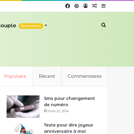
Facebook
Pinterest
Connexion
Article
Sidebar
Aléatoire
(barre
Recherche
 couple
Applications
latérale)
Populaire
Récent
Commentaires
Sms pour changement
de numéro
mars 22, 2014
Texte pour dire joyeux
anniversaire à moi