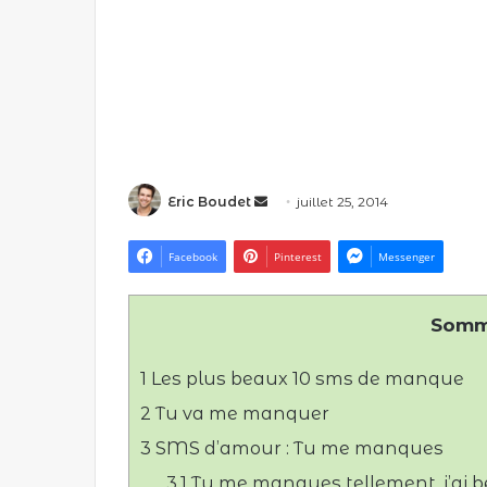
Envoyer
Eric Boudet
juillet 25, 2014
un
courriel
Facebook
Pinterest
Messenger
Somm
1
Les plus beaux 10 sms de manque
2
Tu va me manquer
3
SMS d’amour : Tu me manques
3.1
Tu me manques tellement, j’ai be