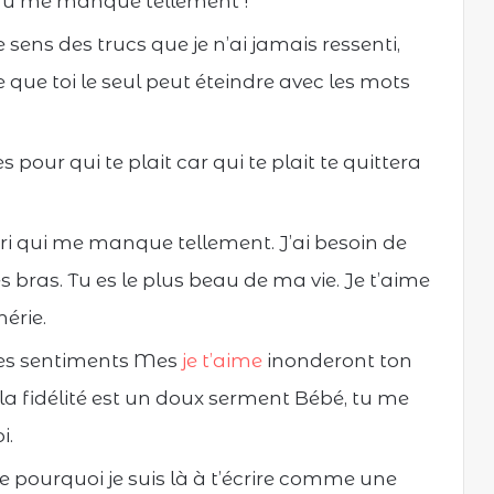
 Tu me manque tellement !
ens des trucs que je n’ai jamais ressenti,
 que toi le seul peut éteindre avec les mots
 pour qui te plait car qui te plait te quittera
ri qui me manque tellement. J’ai besoin de
es bras. Tu es le plus beau de ma vie. Je t’aime
hérie.
 des sentiments Mes
je t’aime
inonderont ton
, la fidélité est un doux serment Bébé, tu me
i.
ine pourquoi je suis là à t’écrire comme une