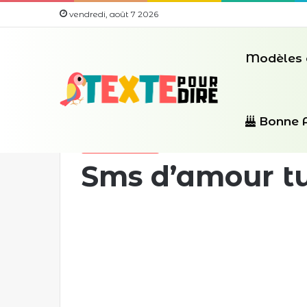
vendredi, août 7 2026
Modèles 
Accueil
/
modèles de sms
/
Sms d’amour tu vas 
Bonne 
modèles de sms
Sms d’amour t