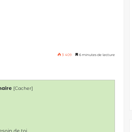
3 409
6 minutes de lecture
aire
[
Cacher
]
soin de toi