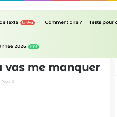
de texte
Comment dire ?
Tests pour
Le blog
me manquer
Année 2026
SMS
u vas me manquer
Publicité