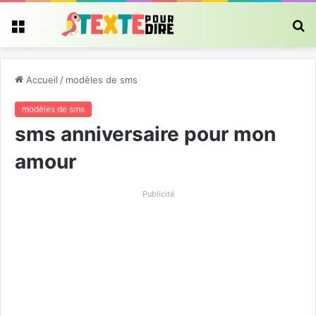
R
Menu
Accueil
/
modèles de sms
modèles de sms
sms anniversaire pour mon
amour
Publicité