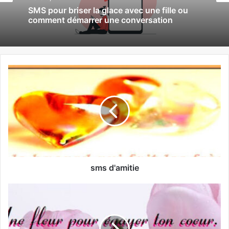
février 28, 2024
mars 5, 2024
Sms j’ai rêvé de toi cette nuit
SMS pour briser la glace avec une fille ou
comment démarrer une conversation
sms d'amitie