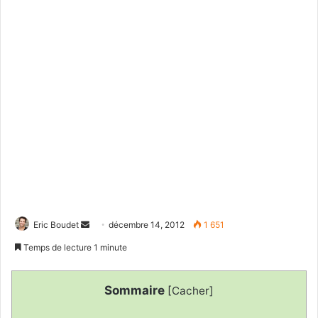
Eric Boudet
E
décembre 14, 2012
1 651
n
Temps de lecture 1 minute
v
o
Sommaire
[
Cacher
]
y
e