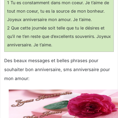
1
Tu es constamment dans mon coeur. Je t’aime de
r
u
tout mon coeur, tu es la source de mon bonheur.
n
Joyeux anniversaire mon amour. Je t’aime.
c
2
Que cette journée soit telle que tu le désires et
o
u
qu’il ne t’en reste que d’excellents souvenirs. Joyeux
r
anniversaire. Je t’aime.
r
i
Des beaux messages et belles phrases pour
e
l
souhaiter bon anniversaire, sms anniversaire pour
mon amour: