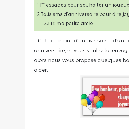
1
Messages pour souhaiter un joyeux
u
n
2
Jolis sms d’anniversaire pour dire 
c
2.1
A: ma petite amie
o
u
A l’occasion d’anniversaire d’un 
r
r
anniversaire, et vous voulez lui envo
i
alors nous vous propose quelques b
e
l
aider.