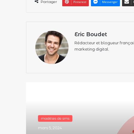
Partager
Pinterest
Messenger
Eric Boudet
Rédacteur et blogueur français,
marketing digital.
Lire le suivant
modèles de sms
mars 5, 2024