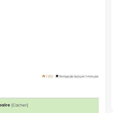
1 472
Temps de lecture 1 minute
aire
[
Cacher
]