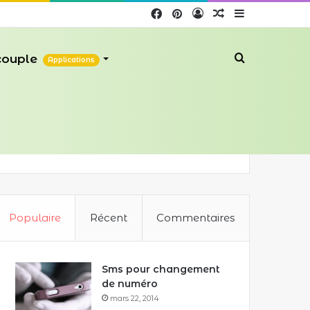
Facebook
Pinterest
Connexion
Article
Sidebar
Aléatoire
(barre
 couple
Recherche
Applications
latérale)
Populaire
Récent
Commentaires
Sms pour changement
de numéro
mars 22, 2014