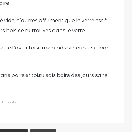
ire !
é vide, d’autres affirment que le verre est à
ors bois ce tu trouves dans le verre.
 t’avoir toi ki me rends si heureuse.. bon
ns boire,et toi,tu sais boire des jours sans
Publicité