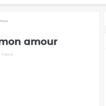
amour
 mon amour
Publicité