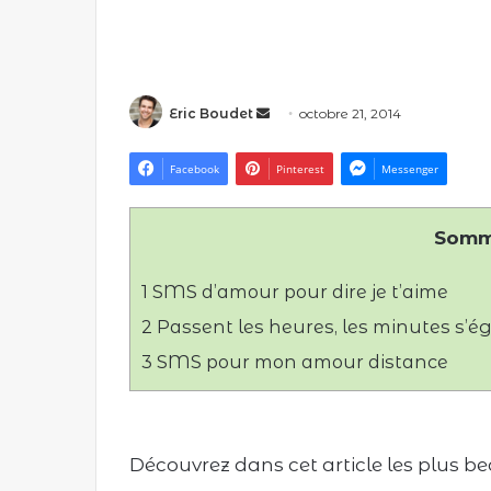
Eric Boudet
E
octobre 21, 2014
n
v
Facebook
Pinterest
Messenger
o
y
Somm
e
r
1
SMS d’amour pour dire je t’aime
u
n
2
Passent les heures, les minutes s’égr
c
3
SMS pour mon amour distance
o
u
r
r
Découvrez dans cet article les plus b
i