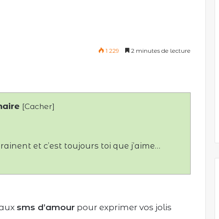
1 229
2 minutes de lecture
aire
[
Cacher
]
ainent et c’est toujours toi que j’aime…
eaux
sms d’amour
pour exprimer vos jolis