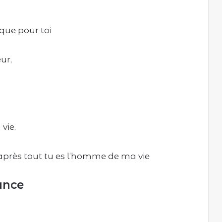
que pour toi
ur,
 vie.
s après tout tu es l’homme de ma vie
ance