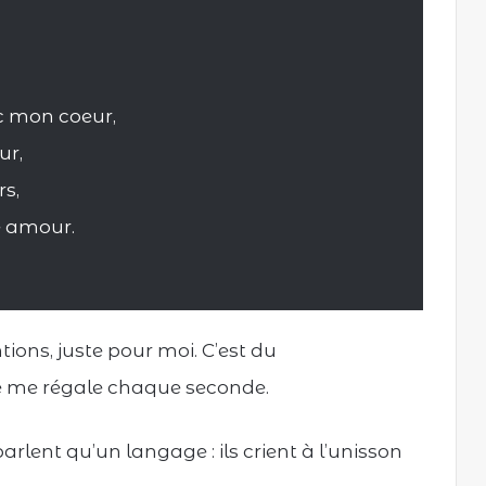
c mon coeur,
ur,
rs,
e amour.
tions, juste pour moi. C’est du
Je me régale chaque seconde.
lent qu’un langage : ils crient à l’unisson