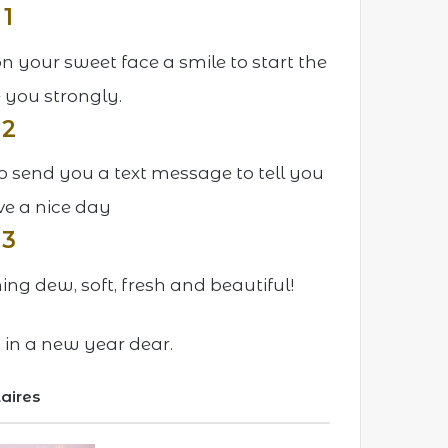
 1
n your sweet face a smile to start the
 you strongly.
 2
to send you a text message to tell you
ve a nice day
 3
ng dew, soft, fresh and beautiful!
 in a new year dear.
laires