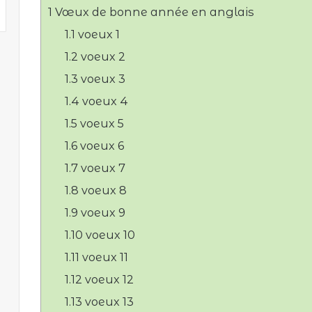
1
Vœux de bonne année en anglais
u
n
1.1
voeux 1
c
1.2
voeux 2
o
1.3
voeux 3
u
r
1.4
voeux 4
r
1.5
voeux 5
i
1.6
voeux 6
e
l
1.7
voeux 7
1.8
voeux 8
1.9
voeux 9
1.10
voeux 10
1.11
voeux 11
1.12
voeux 12
1.13
voeux 13