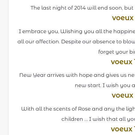
The last night of 2014 will end soon, but t
voeux
I embrace you, Wishing you all the happin
all our affection. Despite our absence to bl
forget your b
voeux 
New Year arrives with hope and gives us n
new start. I wish you 
voeux 
With all the scents of Rose and any the ligh
children … I wish that all 
voeux 