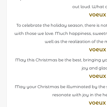
out loud. What a
voeux
To celebrate the holiday season, there is 
with those we love. Much happiness, sweetn
well as the realization of the 
voeux
May this Christmas be the best, bringing yo
joy and gla
voeux
May your Christmas be illuminated by the s
resonate with joy in the hea
voeux