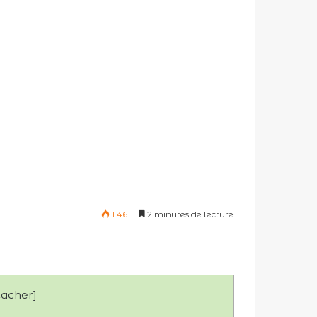
1 461
2 minutes de lecture
acher
]