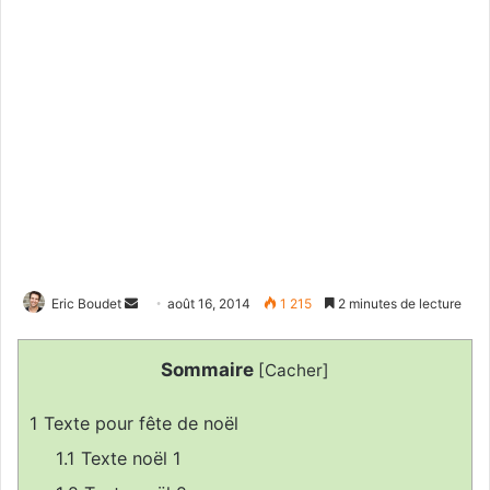
Eric Boudet
E
août 16, 2014
1 215
2 minutes de lecture
n
v
Sommaire
[
Cacher
]
o
y
1
Texte pour fête de noël
e
1.1
Texte noël 1
r
u