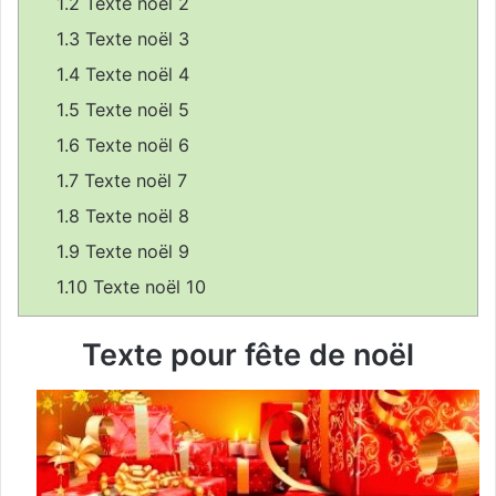
1.2
Texte noël 2
n
1.3
Texte noël 3
c
1.4
Texte noël 4
o
u
1.5
Texte noël 5
r
1.6
Texte noël 6
r
1.7
Texte noël 7
i
e
1.8
Texte noël 8
l
1.9
Texte noël 9
1.10
Texte noël 10
Texte pour fête de noël