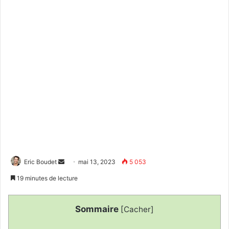
Envoyer
Eric Boudet
mai 13, 2023
5 053
un
19 minutes de lecture
courriel
Sommaire
[
Cacher
]