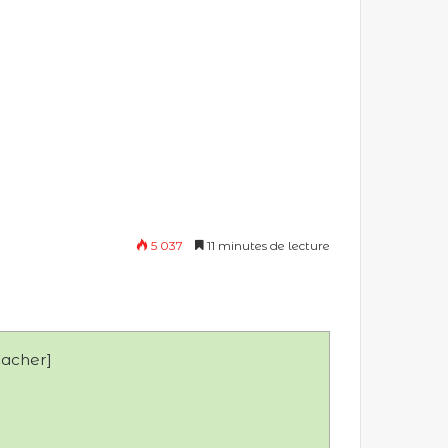
5 037
11 minutes de lecture
acher
]