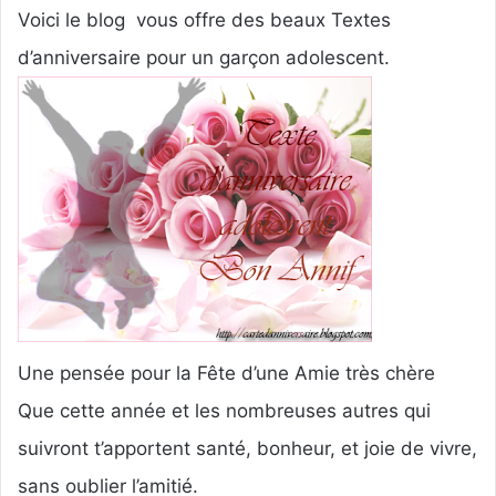
r
Voici le blog vous offre des beaux Textes
u
d’anniversaire pour un garçon adolescent.
n
c
o
u
r
r
i
e
l
Une pensée pour la Fête d’une Amie très chère
Que cette année et les nombreuses autres qui
suivront t’apportent santé, bonheur, et joie de vivre,
sans oublier l’amitié.