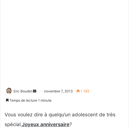
Eric Boudet
E
novembre 7, 2013
1 193
n
Temps de lecture 1 minute
v
o
Vous voulez dire à quelqu’un adolescent de très
y
spécial
Joyeux anniversaire
?
e