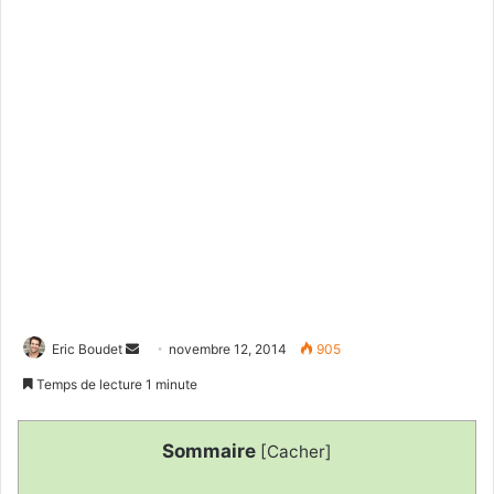
Eric Boudet
E
novembre 12, 2014
905
n
Temps de lecture 1 minute
v
o
Sommaire
[
Cacher
]
y
e