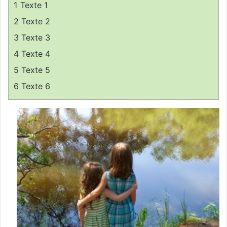
1
Texte 1
r
u
2
Texte 2
n
3
Texte 3
c
4
Texte 4
o
u
5
Texte 5
r
6
Texte 6
r
i
e
l