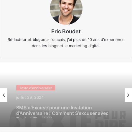
Eric Boudet
Rédacteur et blogueur français, j'ai plus de 10 ans d'expérience
dans les blogs et le marketing digital.
Texte d'anniversaire
juillet 29, 2024
Texte d'anniversaire
SMS de Confirmation pour Invitation
juillet 29, 2024
d’Anniversaire : Guide Complet pour
Répondre avec Style et Efficacité