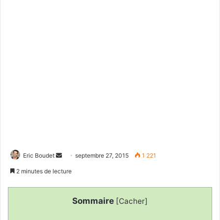
Eric Boudet
E
septembre 27, 2015
1 221
n
2 minutes de lecture
v
o
Sommaire
[
Cacher
]
y
e