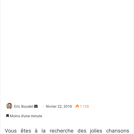
Eric Boudet
E
février 22, 2016
1 138
n
Moins d’une minute
v
o
Vous êtes à la recherche des jolies chansons