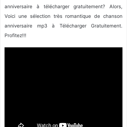
y
anniversaire à télécharger gratuitement? Alors,
e
r
Voici une sélection très romantique de chanson
u
anniversaire mp3 à Télécharger Gratuitement.
n
Profitez!!!
c
o
u
r
r
i
e
l