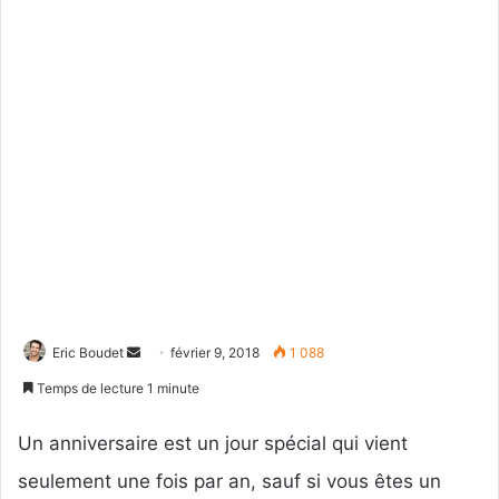
Eric Boudet
E
février 9, 2018
1 088
n
Temps de lecture 1 minute
v
o
Un anniversaire est un jour spécial qui vient
y
seulement une fois par an, sauf si vous êtes un
e