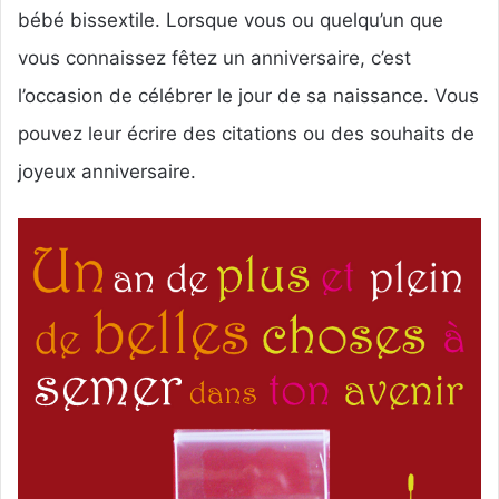
r
bébé bissextile. Lorsque vous ou quelqu’un que
u
vous connaissez fêtez un anniversaire, c’est
n
l’occasion de célébrer le jour de sa naissance. Vous
c
o
pouvez leur écrire des citations ou des souhaits de
u
joyeux anniversaire.
r
r
i
e
l