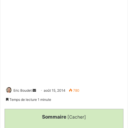
Eric Boudet
E
août 15, 2014
780
n
Temps de lecture 1 minute
v
o
Sommaire
[
Cacher
]
y
e