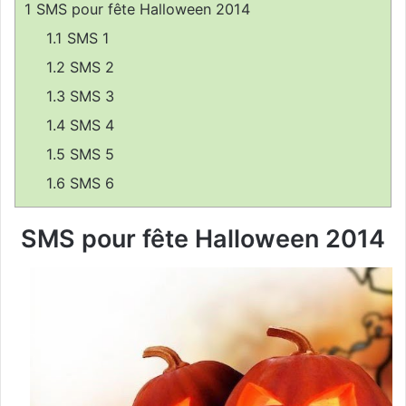
1
SMS pour fête Halloween 2014
r
u
1.1
SMS 1
n
1.2
SMS 2
c
1.3
SMS 3
o
u
1.4
SMS 4
r
1.5
SMS 5
r
1.6
SMS 6
i
e
l
SMS pour fête Halloween 2014