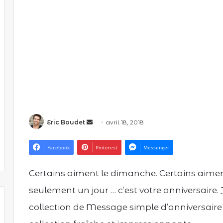
Eric Boudet
E
avril 18, 2018
n
v
Facebook
Pinterest
Messenger
o
y
Certains aiment le dimanche. Certains aiment
e
seulement un jour … c’est votre anniversaire.
r
u
collection de ‎Message simple d’anniversair
n