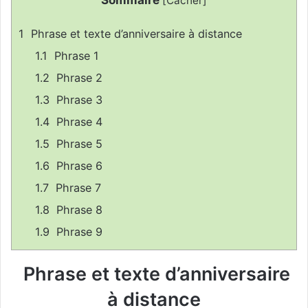
[
Cacher
]
y
e
1
Phrase et texte d’anniversaire à distance
r
u
1.1
Phrase 1
n
1.2
Phrase 2
c
1.3
Phrase 3
o
u
1.4
Phrase 4
r
1.5
Phrase 5
r
1.6
Phrase 6
i
e
1.7
Phrase 7
l
1.8
Phrase 8
1.9
Phrase 9
Phrase et texte d’anniversaire
à distance