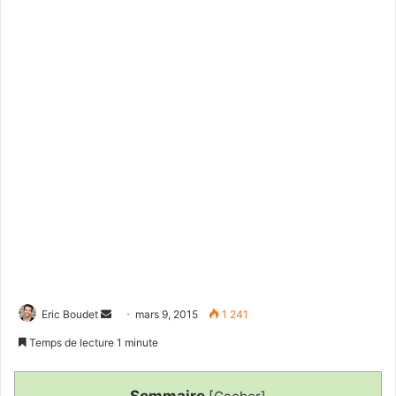
Eric Boudet
E
mars 9, 2015
1 241
n
Temps de lecture 1 minute
v
o
Sommaire