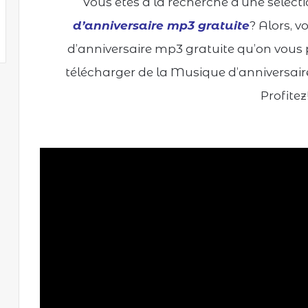
Vous êtes à la recherche d’une sélecti
e
d’anniversaire mp3 gratuite
? Alors, v
r
u
d’anniversaire mp3 gratuite qu’on vous
n
télécharger de la Musique d’anniversaire
c
Profitez!
o
u
r
r
i
e
l