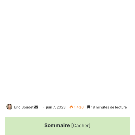
Envoyer
Eric Boudet
juin 7, 2023
1 430
19 minutes de lecture
un
courriel
Sommaire
[
Cacher
]