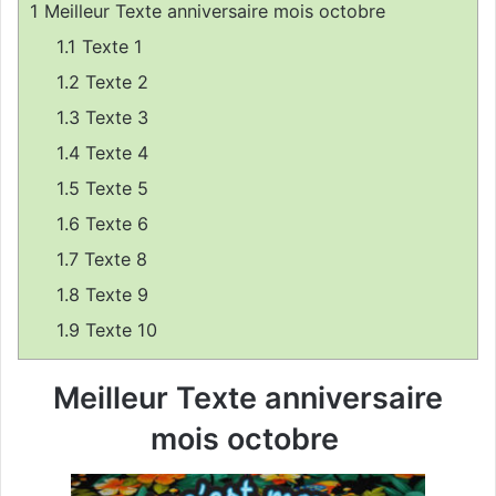
1
Meilleur Texte anniversaire mois octobre
r
u
1.1
Texte 1
n
1.2
Texte 2
c
1.3
Texte 3
o
u
1.4
Texte 4
r
1.5
Texte 5
r
1.6
Texte 6
i
e
1.7
Texte 8
l
1.8
Texte 9
1.9
Texte 10
Meilleur Texte anniversaire
mois octobre