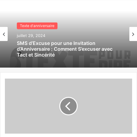
Texte d'anniversaire
Texte d'anniversaire
juillet 29, 2024
juillet 29, 2024
SMS de Confirmation pour Invitation
d’Anniversaire : Guide Complet pour
Répondre avec Style et Efficacité
SMS d’Excuse pour une Invitation
d’Anniversaire : Comment S’excuser avec
Tact et Sincérité