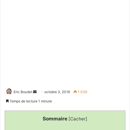
Eric Boudet
E
octobre 3, 2016
1 039
n
Temps de lecture 1 minute
v
o
Sommaire
[
Cacher
]
y
e