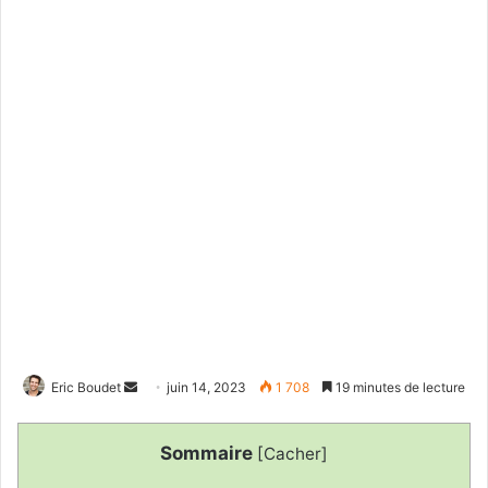
Envoyer
Eric Boudet
juin 14, 2023
1 708
19 minutes de lecture
un
courriel
Sommaire
[
Cacher
]