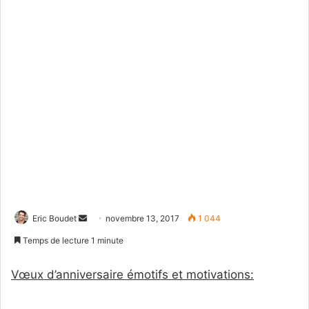
Eric Boudet
E
novembre 13, 2017
1 044
n
Temps de lecture 1 minute
v
o
Vœux d’anniversaire émotifs et motivations:
y
e