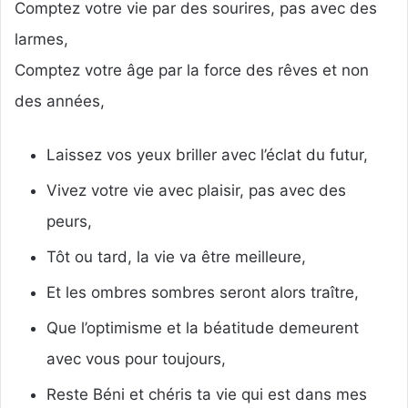
Comptez votre vie par des sourires, pas avec des
r
u
larmes,
n
Comptez votre âge par la force des rêves et non
c
des années,
o
u
r
Laissez vos yeux briller avec l’éclat du futur,
r
i
Vivez votre vie avec plaisir, pas avec des
e
peurs,
l
Tôt ou tard, la vie va être meilleure,
Et les ombres sombres seront alors traître,
Que l’optimisme et la béatitude demeurent
avec vous pour toujours,
Reste Béni et chéris ta vie qui est dans mes