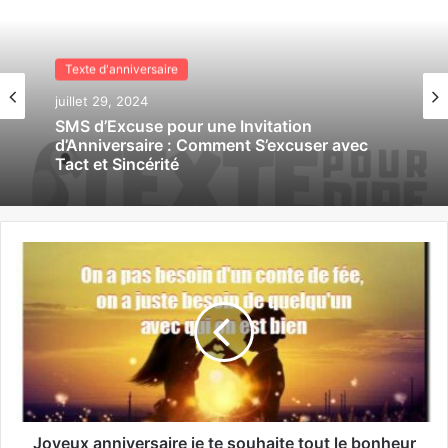
Texte d'anniversaire
juillet 29, 2024
Texte d'anniversaire
juillet 29, 2024
SMS de Confirmation pour Invitation
d’Anniversaire : Guide Complet pour
Répondre avec Style et Efficacité
SMS d’Excuse pour une Invitation
d’Anniversaire : Comment S’excuser avec
Tact et Sincérité
Joyeux anniversaire je te souhaite tout le bonheur