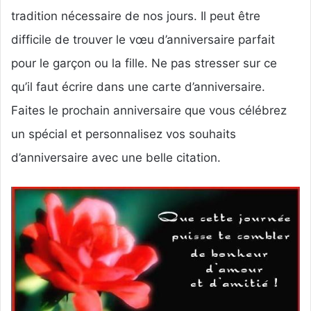
y
tradition nécessaire de nos jours. Il peut être
e
r
difficile de trouver le vœu d’anniversaire parfait
u
pour le garçon ou la fille. Ne pas stresser sur ce
n
qu’il faut écrire dans une carte d’anniversaire.
c
o
Faites le prochain anniversaire que vous célébrez
u
un spécial et personnalisez vos souhaits
r
r
d’anniversaire avec une belle citation.
i
e
l