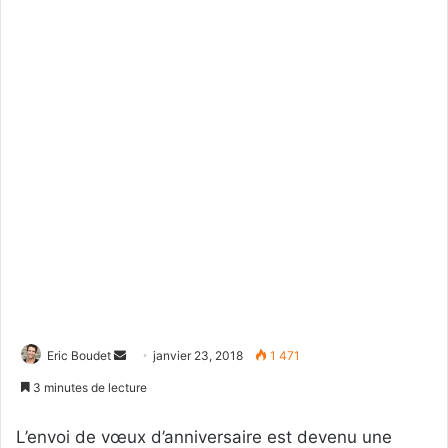
Eric Boudet
E
janvier 23, 2018
1 471
n
3 minutes de lecture
v
o
L’envoi de vœux d’anniversaire est devenu une