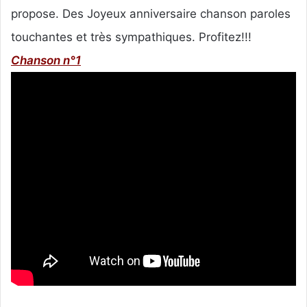
r
propose. Des Joyeux anniversaire chanson paroles
u
touchantes et très sympathiques. Profitez!!!
n
c
Chanson n°1
o
u
r
r
i
e
l