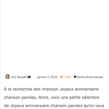
Eric Boudet
E
janvier 2, 2016
1 282
Moins d’une minute
n
À la recherche des chanson Joyeux anniversaire
v
o
chanson paroles, Alors, voici une petite sélection
y
de Joyeux anniversaire chanson paroles qu’on vous
e