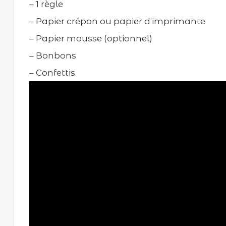
– 1 règle
– Papier crépon ou papier d’imprimante
– Papier mousse (optionnel)
– Bonbons
– Confettis