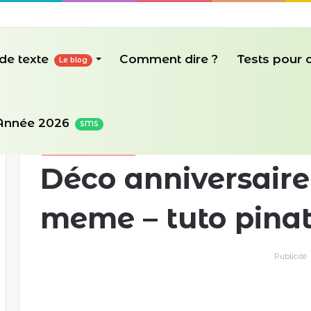
de texte
Comment dire ?
Tests pour
Le blog
Accueil
/
Texte d'anniversaire
/
Déco anniversaire a faire s
Année 2026
SMS
Texte d'anniversaire
Déco anniversaire 
meme – tuto pinat
Publicité