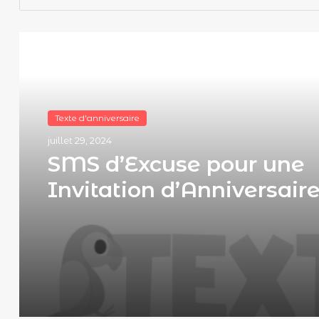
Lire le suivant
Texte d'anniversaire
Texte d'anniversaire
juillet 29, 2024
juillet 29, 2024
SMS de Confirmation po
Invitation d’Anniversaire
Guide Complet pour
SMS d’Excuse pour une
Répondre avec Style et
Invitation d’Anniversaire
Efficacité
Comment S’excuser ave