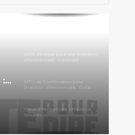
texte touchant pour souhaiter un
Joyeux anniversaire à mamie
SMS d’Excuse pour une Invitation
d’Anniversaire : Comment
S’excuser avec Tact et Sincérité
ur
SMS de Confirmation pour
 :
Invitation d’Anniversaire : Guide
Complet pour Répondre avec
Style et Efficacité
Vœux d’Anniversaire Simples et
 :
Sincères
c