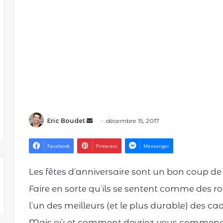
Eric Boudet
E
décembre 15, 2017
n
v
Facebook
Pinterest
Messenger
o
y
Les fêtes d’anniversaire sont un bon coup de 
e
Faire en sorte qu’ils se sentent comme des roi
r
u
l’un des meilleurs (et le plus durable) des 
n
Mais où et comment devriez-vous commenc