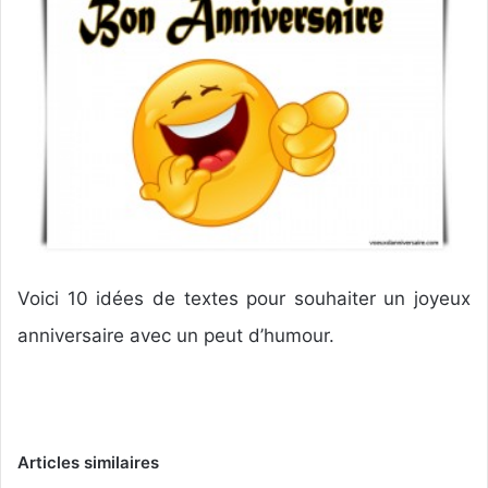
y
e
r
u
n
c
o
u
r
r
i
e
Voici 10 idées de textes pour souhaiter un joyeux
l
anniversaire avec un peut d’humour.
Articles similaires