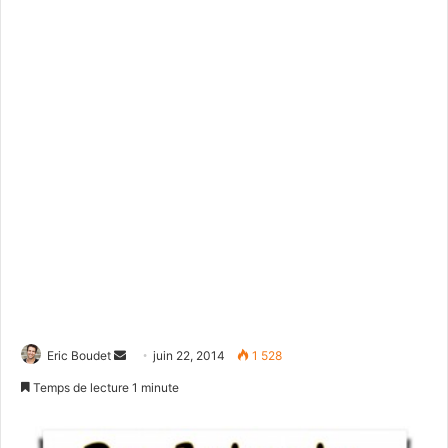
Eric Boudet
E
juin 22, 2014
1 528
n
Temps de lecture 1 minute
v
o