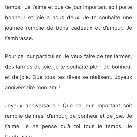
y
temps. Je t’aime et que ce jour important soit porte
e
r
bonheur et joie à nous deux. Je te souhaite une
u
journée remplie de bons cadeaux et d’amour. Je
n
t’embrasse.
c
o
u
Pour ce jour particulier, Je veux faire de tes larmes,
r
des larmes de joie. je te souhaite plein de bonheur
r
i
et de joie. Que tous tes rêves se réalisent. Joyeux
e
anniversaire mon ami !
l
Joyeux anniversaire ! Que ce jour important soit
remplie de rires, d’amour, de bonheur et de joie. Je
t’aime. je ne pense qu’à toi tous le temps. Je
t’embrasse.