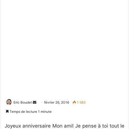
Eric Boudet
E
février 26, 2016
1 583
n
Temps de lecture 1 minute
v
o
Joyeux anniversaire Mon ami! Je pense à toi tout le