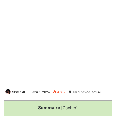
Envoyer
Shifaa
avril 1, 2024
4 607
9 minutes de lecture
un
courriel
Sommaire
[
Cacher
]