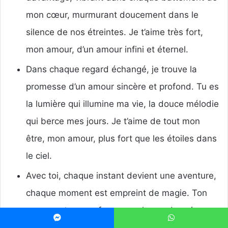
mon cœur, murmurant doucement dans le
silence de nos étreintes. Je t’aime très fort,
mon amour, d’un amour infini et éternel.
Dans chaque regard échangé, je trouve la
promesse d’un amour sincère et profond. Tu es
la lumière qui illumine ma vie, la douce mélodie
qui berce mes jours. Je t’aime de tout mon
être, mon amour, plus fort que les étoiles dans
le ciel.
Avec toi, chaque instant devient une aventure,
chaque moment est empreint de magie. Ton
amour est mon refuge, mon havre de paix
dans un monde tourmenté. Je t’aime très fort,
Messenger
WhatsApp