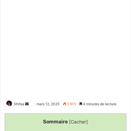
Envoyer
Shifaa
mars 12, 2025
2 615
4 minutes de lecture
un
courriel
Sommaire
[
Cacher
]