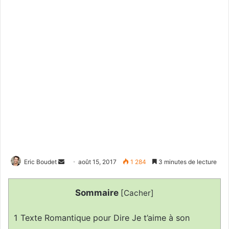
Envoyer
Eric Boudet
août 15, 2017
1 284
3 minutes de lecture
un
courriel
Sommaire
[
Cacher
]
1
Texte Romantique pour Dire Je t’aime à son